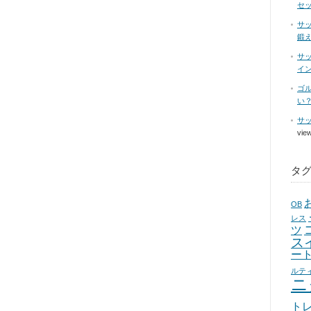
セ
サ
鍛
サ
イ
ゴ
い
サ
vie
タ
OB
レス
ツ
ス
ー
ルテ
ニ
ト