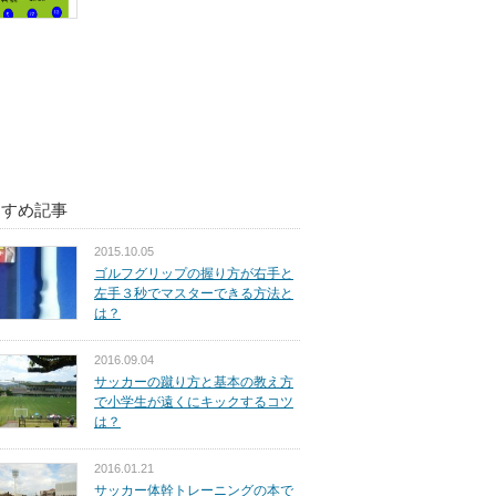
すすめ記事
2015.10.05
ゴルフグリップの握り方が右手と
左手３秒でマスターできる方法と
は？
2016.09.04
サッカーの蹴り方と基本の教え方
で小学生が遠くにキックするコツ
は？
2016.01.21
サッカー体幹トレーニングの本で