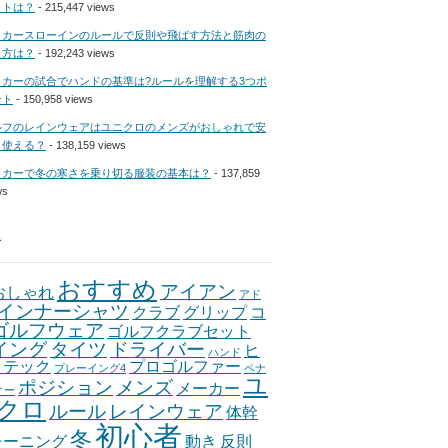
ットは？
- 215,447 views
ッカースローインのルールで反則や飛ばす方法と筋肉の
え方は？
- 192,243 views
ッカーの試合でハンドの基準は?ルールを理解する3つポ
ント
- 150,958 views
ルフのレインウェアはユニクロのメンズがおしゃれで安
？使える？
- 138,159 views
ッカーで冬の寒さを乗り切る服装の基本は？
- 137,859
ws
グ
おすすめ
アイアン
おしゃれ
アド
インナーシャツ
クラブ
グリップ
コ
ゴルフウェア
ゴルフクラブセット
イング
タイツ
ドライバー
ヒ
ハンド
トテック
プロゴルファー
プレーイング4
ペナ
ユ
ポジション
メンズ
メーカー
ィー
クロ
ルール
レインウェア
体幹
初心者
冬
レーニング
動き
反則