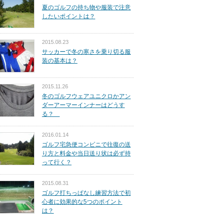
夏のゴルフの持ち物や服装で注意
したいポイントは？
2015.08.23
サッカーで冬の寒さを乗り切る服
装の基本は？
2015.11.26
冬のゴルフウェアユニクロかアン
ダーアーマーインナーはどうす
る？
2016.01.14
ゴルフ宅急便コンビニで往復の送
り方と料金や当日送り状は必ず持
って行く？
2015.08.31
ゴルフ打ちっぱなし練習方法で初
心者に効果的な5つのポイント
は？