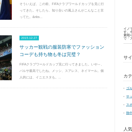
そういえば、この前、FIFAクラブワールドカップを見に行
ってきた。そしたら、知り合いの風上さんがこんなこと言
ってた。&nbs...
イノ
す。
素晴
2015.12.27
で「
サッカー観戦の服装防寒でファッション
コーデも持ち物も冬は完璧？
サ
FIFAクラブワールドカップ見に行ってきました。いや～、
バルサ最高でしたね。メッシ、スアレス、ネイマール。個
カ
人的には、イニエスタも。...
ゴ
サ
ス
熱
人