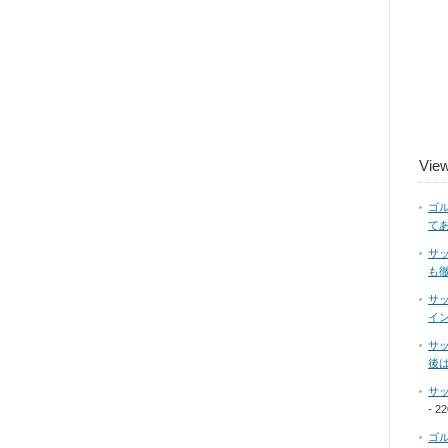
Vie
ゴ
て
サ
も
サ
イ
サ
後
サッ
- 2
ゴ