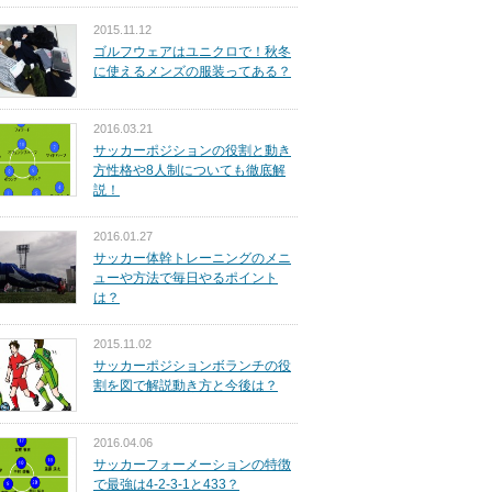
2015.11.12
ゴルフウェアはユニクロで！秋冬
に使えるメンズの服装ってある？
2016.03.21
サッカーポジションの役割と動き
方性格や8人制についても徹底解
説！
2016.01.27
サッカー体幹トレーニングのメニ
ューや方法で毎日やるポイント
は？
2015.11.02
サッカーポジションボランチの役
割を図で解説動き方と今後は？
2016.04.06
サッカーフォーメーションの特徴
で最強は4-2-3-1と433？