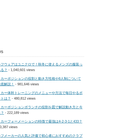
ws
ルフウェアはユニクロで！秋冬に使えるメンズの服装っ
ある？
- 1,040,601 views
ッカーポジションの役割と動き方性格や8人制について
徹底解説！
- 981,646 views
ッカー体幹トレーニングのメニューや方法で毎日やるポ
ントは？
- 480,812 views
ッカーポジションボランチの役割を図で解説動き方と今
は？
- 222,189 views
カーフォーメーションの特徴で最強は4-2-3-1と433？
20,387 views
ルフメーカーの人気と評価で初心者におすすめのクラブ